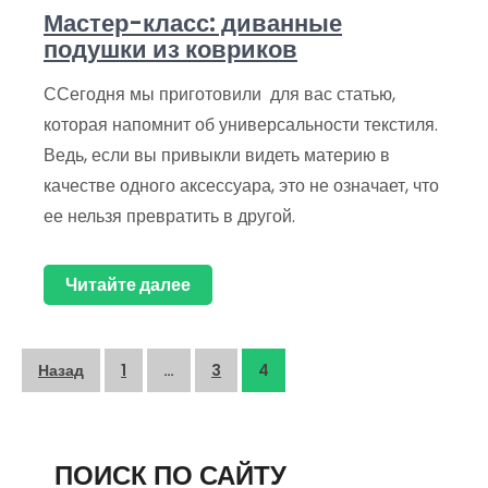
Мастер-класс: диванные
подушки из ковриков
ССегодня мы приготовили для вас статью,
которая напомнит об универсальности текстиля.
Ведь, если вы привыкли видеть материю в
качестве одного аксессуара, это не означает, что
ее нельзя превратить в другой.
Читайте далее
Пагинация
Назад
1
…
3
4
записей
ПОИСК ПО САЙТУ