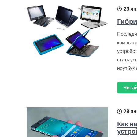
29 ян
Гибри
Последн
компьют
устройст
стать у
ноутбук 
Читай
29 ян
Как н
устро