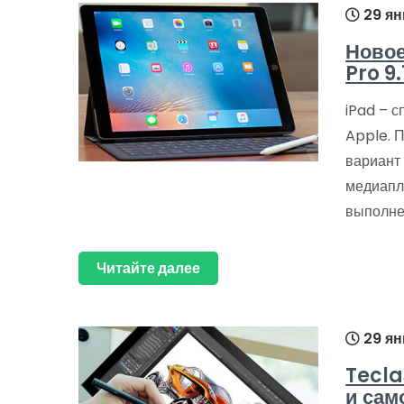
29 ян
Новое
Pro 9.
iPad – 
Apple. 
вариант
медиапл
выполне
Читайте далее
29 ян
Tecla
и сам