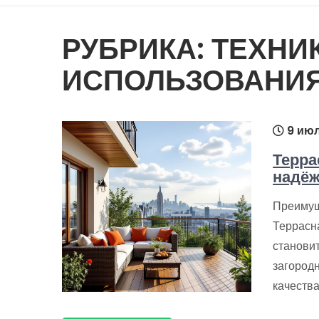
РУБРИКА:
ТЕХНИ
ИСПОЛЬЗОВАНИ
9 июл
Терра
надёж
Преимущ
Террасн
станови
загородн
качеств