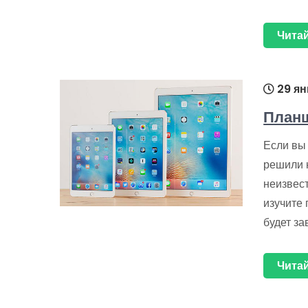
Читай
29 ян
Планш
Если вы
решили 
неизвес
изучите
будет за
Читай