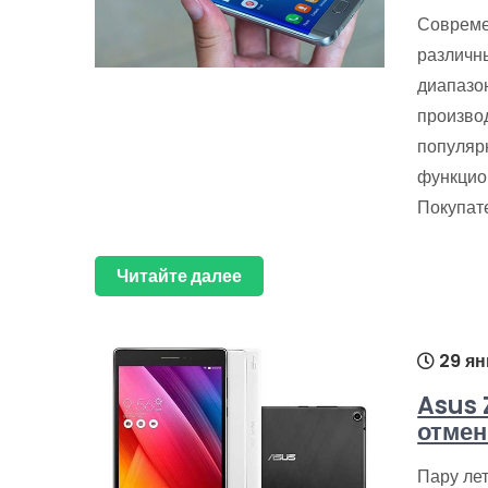
Совреме
различн
диапазо
произво
популяр
функцио
Покупат
Читайте далее
29 ян
Asus 
отмен
Пару ле