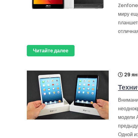
Zenfone
миру ещ
планшет
отлична
Читайте далее
29 ян
Техни
Внимани
неоднок
модели 
предыду
Одной и