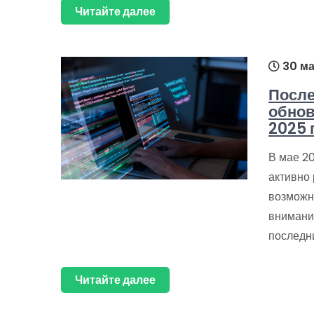
Читайте далее
30 ма
После
обнов
2025 
В мае 2
активно 
возможн
внимани
последн
Читайте далее