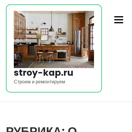
Перейти
к
содержимому
stroy-kap.ru
Строим и ремонтируем
РУБРИКА:
О