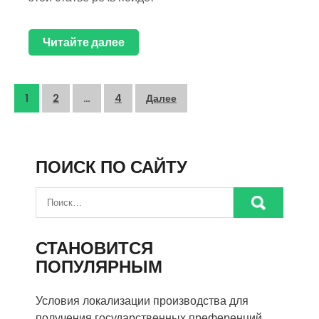
Читайте далее
Пагинация
1
2
…
4
Далее
записей
ПОИСК ПО САЙТУ
СТАНОВИТСЯ
ПОПУЛЯРНЫМ
Условия локализации производства для
получения государственных преференций