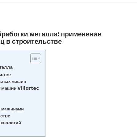
работки металла: применение
ц в строительстве
талла
ьстве
льных машин
 машин Villartec
и машинами
стве
ехнологий